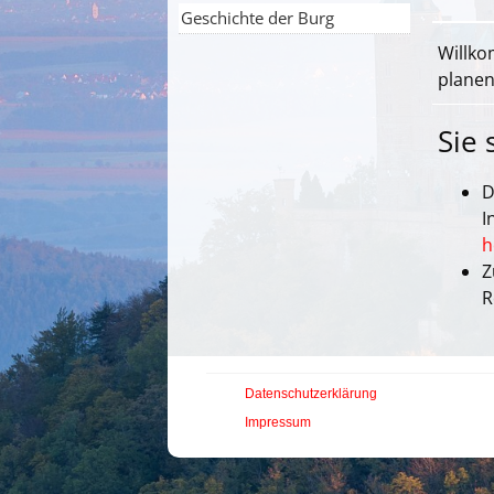
Geschichte der Burg
Willko
planen
Sie 
D
I
h
Z
R
Datenschutzerklärung
Impressum