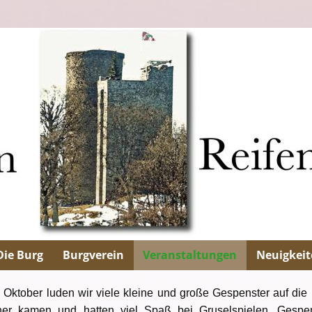
Die Burg
Burgverein
Veranstaltungen
Neuigkeit
 Oktober luden wir viele kleine und große Gespenster auf die 
er kamen und hatten viel Spaß bei Gruselspielen, Gespe