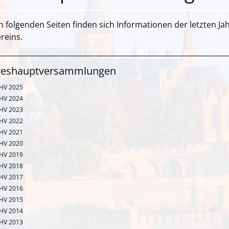
n folgenden Seiten finden sich Informationen der letzten
reins.
reshauptversammlungen
JHV 2025
JHV 2024
JHV 2023
JHV 2022
JHV 2021
JHV 2020
JHV 2019
JHV 2018
JHV 2017
JHV 2016
JHV 2015
JHV 2014
JHV 2013