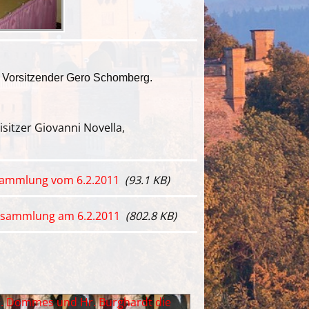
2. Vorsitzender Gero Schomberg.
isitzer Giovanni Novella,
rsammlung vom 6.2.2011
(93.1 KB)
ersammlung am 6.2.2011
(802.8 KB)