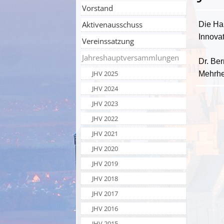
Vorstand
Aktivenausschuss
Die Ha
Innova
Vereinssatzung
Jahreshauptversammlungen
Dr. Be
JHV 2025
Mehrhei
JHV 2024
JHV 2023
JHV 2022
JHV 2021
JHV 2020
JHV 2019
JHV 2018
JHV 2017
JHV 2016
JHV 2015