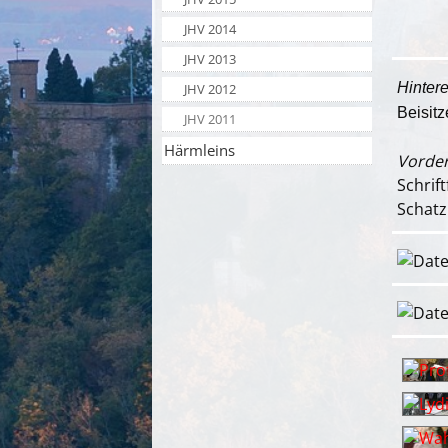
JHV 2014
JHV 2013
Hintere
JHV 2012
Beisitz
JHV 2011
Härmleins
Vorder
Schrif
Schatz